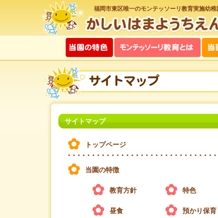
福岡市東区唯一のモンテッソーリ教育実施幼稚
サイトマップ
トップページ
当園の特徴
教育方針
特色
昼食
預かり保育